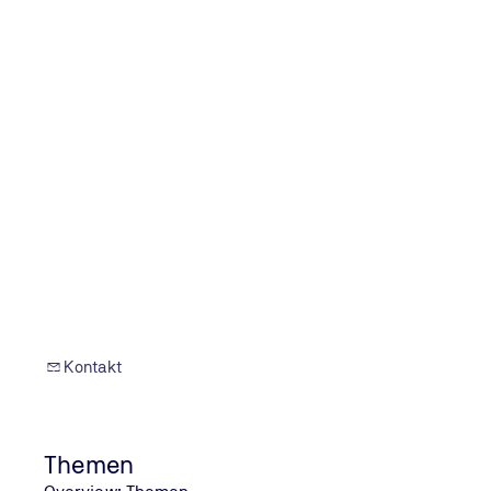
Branche
Straße, Hausnummer
PLZ
Ort
Kontakt
Land
Themen