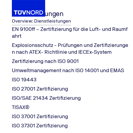
Dienstleistungen
Overview: Dienstleistungen
EN 9100ff – Zertifizierung für die Luft- und Raumf
ahrt
im Bereich Managementsysteme
Kontaktformular Zertifizierung
...
Explosionsschutz - Prüfungen und Zertifizierunge
Home
n nach ATEX- Richtlinie und IECEx-System
Zertifizierung nach ISO 9001
Kontaktformular Zertifizierung i
Umweltmanagement nach ISO 14001 und EMAS
ISO 19443
ISO 27001 Zertifizierung
Kontakt
ISO/SAE 21434 Zertifizierung
Sie möchten mehr über diese Zertifizierung im Bereich
TISAX®
ISO 37001 Zertifizierung
Fields marked with an asterisk (*) must be filled in.
ISO 37301 Zertifizierung