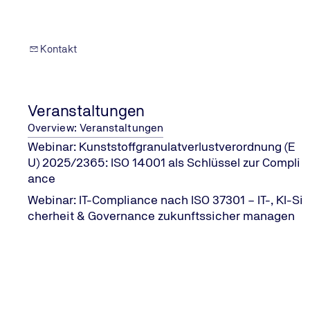
Kontakt
KONTAKT & SERVICES
Veranstaltungen
Kontakt
Overview: Veranstaltungen
TÜV NORD weltweit
Webinar: Kunststoffgranulatverlustverordnung (E
Allgemeine Geschäftsbedingungen
U) 2025/2365: ISO 14001 als Schlüssel zur Compli
TÜV NORD Newsletter abonnieren
ance
Webinar: IT-Compliance nach ISO 37301 – IT-, KI-Si
cherheit & Governance zukunftssicher managen
UNTERNEHMEN
Impressum
Datenschutzerklärung
Erklärung zur Barrierefreiheit