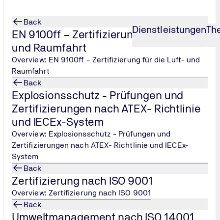
Back
Dienstleistungen
Th
EN 9100ff – Zertifizierung für die Luft-
und Raumfahrt
Overview: EN 9100ff – Zertifizierung für die Luft- und
Raumfahrt
Back
Explosionsschutz - Prüfungen und
m Bereich Managementsysteme
Zertifizierungen nach ATEX- Richtlinie
und IECEx-System
Overview: Explosionsschutz - Prüfungen und
Zertifizierungen nach ATEX- Richtlinie und IECEx-
System
Back
 Managementsysteme erfahren? Kontaktieren Sie TÜV NORD für 
Zertifizierung nach ISO 9001
Overview: Zertifizierung nach ISO 9001
Back
Umweltmanagement nach ISO 14001