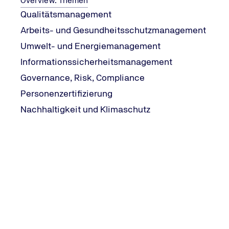
Overview: Themen
E-Mail-Adresse
*
Qualitätsmanagement
Arbeits- und Gesundheitsschutzmanagement
Umwelt- und Energiemanagement
Telefonnummer
Informationssicherheitsmanagement
Governance, Risk, Compliance
Personenzertifizierung
Ich versichere, die Datenschutzerklärung gelesen zu ha
Nachhaltigkeit und Klimaschutz