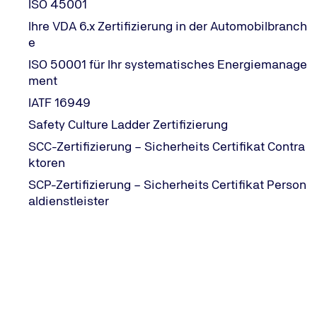
ISO 45001
Bitte teilen Sie uns Ihr Anliegen mit
Ihre VDA 6.x Zertifizierung in der Automobilbranch
Ihr Thema/ Ihre Dienstleistung?
*
e
ISO 50001 für Ihr systematisches Energiemanage
ment
IATF 16949
Beschreiben Sie kurz Ihr Anliegen
*
Safety Culture Ladder Zertifizierung
SCC-Zertifizierung – Sicherheits Certifikat Contra
ktoren
SCP-Zertifizierung – Sicherheits Certifikat Person
aldienstleister
Ihre Kontaktdaten
Anrede
Frau
Herr
Neutrale Anrede