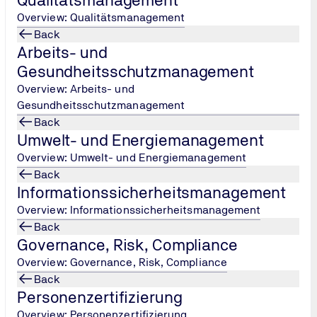
Overview: Qualitätsmanagement
Back
Arbeits- und
Gesundheitsschutzmanagement
Overview: Arbeits- und
Gesundheitsschutzmanagement
Back
ben. Der Nutzung meiner Daten gemäß der Datenschutzerklärung sti
Umwelt- und Energiemanagement
Overview: Umwelt- und Energiemanagement
Back
Informationssicherheitsmanagement
Overview: Informationssicherheitsmanagement
Back
Governance, Risk, Compliance
Overview: Governance, Risk, Compliance
Anfrage absenden
Back
Personenzertifizierung
Overview: Personenzertifizierung